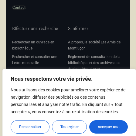
Contact
Effectuer une recherche
S'informer
Rechercher un ouvrage en
A propos, la société Les Amis de
bibliothèque
Montluçon
Rechercher et consulter une
Réglement de consultation de la
Lettre mensuelle
bibliothèque et des archives des
Amis de Montluçon
Rechercher une Séance
mensuelle
Mentions légales
Nous respectons votre vie privée.
Nous utilisons des cookies pour améliorer votre expérience de
navigation, diffuser des publicités ou des contenus
personnalisés et analyser notre trafic. En cliquant sur « Tout
Adhérer
accepter », vous consentez à notre utilisation des cookies.
Adhésion
Personnaliser
Tout rejeter
Accepter tout