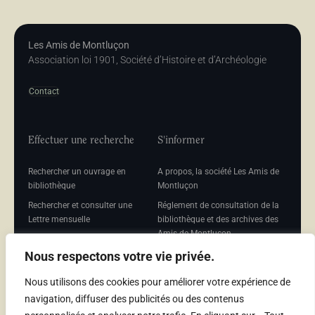
Les Amis de Montluçon
Association loi 1901, Société d’Histoire et d’Archéologie
Contact
Effectuer une recherche
S'informer
Rechercher un ouvrage en
A propos, la société Les Amis de
bibliothèque
Montluçon
Rechercher et consulter une
Réglement de consultation de la
Lettre mensuelle
bibliothèque et des archives des
Amis de Montluçon
Rechercher une Séance
mensuelle
Mentions légales
Nous respectons votre vie privée.
Nous utilisons des cookies pour améliorer votre expérience de
navigation, diffuser des publicités ou des contenus