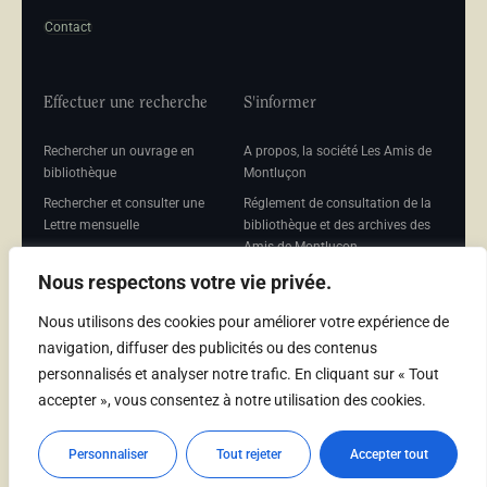
Contact
Effectuer une recherche
S'informer
Rechercher un ouvrage en
A propos, la société Les Amis de
bibliothèque
Montluçon
Rechercher et consulter une
Réglement de consultation de la
Lettre mensuelle
bibliothèque et des archives des
Amis de Montluçon
Rechercher une Séance
mensuelle
Mentions légales
Nous respectons votre vie privée.
Nous utilisons des cookies pour améliorer votre expérience de
navigation, diffuser des publicités ou des contenus
personnalisés et analyser notre trafic. En cliquant sur « Tout
Adhérer
accepter », vous consentez à notre utilisation des cookies.
Adhésion
Personnaliser
Tout rejeter
Accepter tout