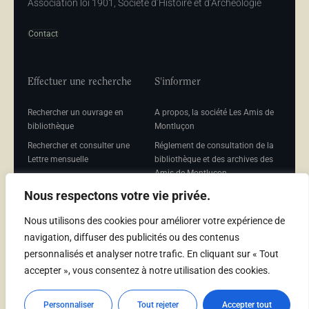
Association loi 1901, Société d’Histoire et d’Archéologie
Contact
Effectuer une recherche
S'informer
Rechercher un ouvrage en
A propos, la société Les Amis de
bibliothèque
Montluçon
Rechercher et consulter une
Réglement de consultation de la
Lettre mensuelle
bibliothèque et des archives des
Amis de Montluçon
Rechercher une Séance
mensuelle
Mentions légales
Nous respectons votre vie privée.
Nous utilisons des cookies pour améliorer votre expérience de
navigation, diffuser des publicités ou des contenus
personnalisés et analyser notre trafic. En cliquant sur « Tout
Adhérer
accepter », vous consentez à notre utilisation des cookies.
Adhésion
Personnaliser
Tout rejeter
Accepter tout