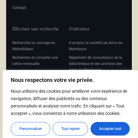
Contact
Effectuer une recherche
S'informer
Rechercher un ouvrage en
A propos, la société Les Amis de
bibliothèque
Montluçon
Rechercher et consulter une
Réglement de consultation de la
Lettre mensuelle
bibliothèque et des archives des
Amis de Montluçon
Rechercher une Séance
mensuelle
Mentions légales
Nous respectons votre vie privée.
Nous utilisons des cookies pour améliorer votre expérience de
navigation, diffuser des publicités ou des contenus
personnalisés et analyser notre trafic. En cliquant sur « Tout
Adhérer
accepter », vous consentez à notre utilisation des cookies.
Adhésion
Personnaliser
Tout rejeter
Accepter tout