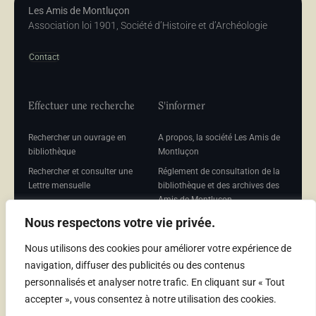
Les Amis de Montluçon
Association loi 1901, Société d’Histoire et d’Archéologie
Contact
Effectuer une recherche
S'informer
Rechercher un ouvrage en
A propos, la société Les Amis de
bibliothèque
Montluçon
Rechercher et consulter une
Réglement de consultation de la
Lettre mensuelle
bibliothèque et des archives des
Amis de Montluçon
Rechercher une Séance
mensuelle
Mentions légales
Nous respectons votre vie privée.
Nous utilisons des cookies pour améliorer votre expérience de
navigation, diffuser des publicités ou des contenus
personnalisés et analyser notre trafic. En cliquant sur « Tout
Adhérer
accepter », vous consentez à notre utilisation des cookies.
Adhésion