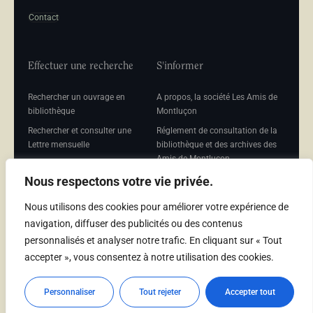
Contact
Effectuer une recherche
S'informer
Rechercher un ouvrage en
A propos, la société Les Amis de
bibliothèque
Montluçon
Rechercher et consulter une
Réglement de consultation de la
Lettre mensuelle
bibliothèque et des archives des
Amis de Montluçon
Rechercher une Séance
mensuelle
Mentions légales
Nous respectons votre vie privée.
Nous utilisons des cookies pour améliorer votre expérience de
navigation, diffuser des publicités ou des contenus
personnalisés et analyser notre trafic. En cliquant sur « Tout
Adhérer
accepter », vous consentez à notre utilisation des cookies.
Adhésion
Personnaliser
Tout rejeter
Accepter tout