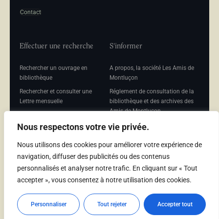
Contact
Effectuer une recherche
S'informer
Rechercher un ouvrage en
A propos, la société Les Amis de
bibliothèque
Montluçon
Rechercher et consulter une
Réglement de consultation de la
Lettre mensuelle
bibliothèque et des archives des
Amis de Montluçon
Rechercher une Séance
mensuelle
Mentions légales
Nous respectons votre vie privée.
Nous utilisons des cookies pour améliorer votre expérience de
navigation, diffuser des publicités ou des contenus
personnalisés et analyser notre trafic. En cliquant sur « Tout
Adhérer
accepter », vous consentez à notre utilisation des cookies.
Adhésion
Personnaliser
Tout rejeter
Accepter tout