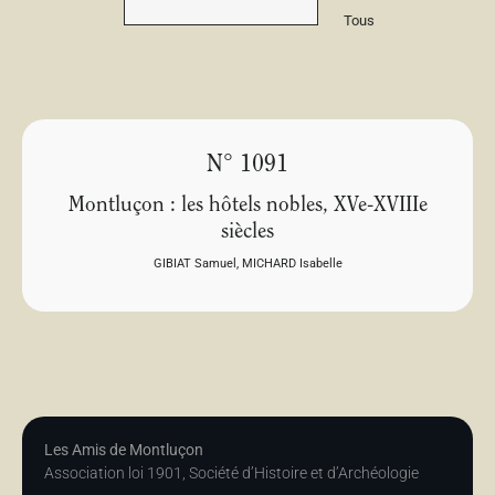
Tous
N° 1091
Montluçon : les hôtels nobles, XVe-XVIIIe
siècles
GIBIAT Samuel
,
MICHARD Isabelle
Les Amis de Montluçon
Association loi 1901, Société d’Histoire et d’Archéologie