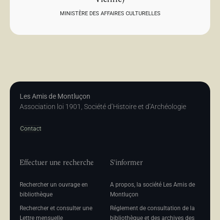
MINISTÈRE DES AFFAIRES CULTURELLES
Les Amis de Montluçon
Association loi 1901, Société d’Histoire et d’Archéologie
Contact
Effectuer une recherche
S'informer
Rechercher un ouvrage en
A propos, la société Les Amis de
bibliothèque
Montluçon
Rechercher et consulter une
Réglement de consultation de la
Lettre mensuelle
bibliothèque et des archives des