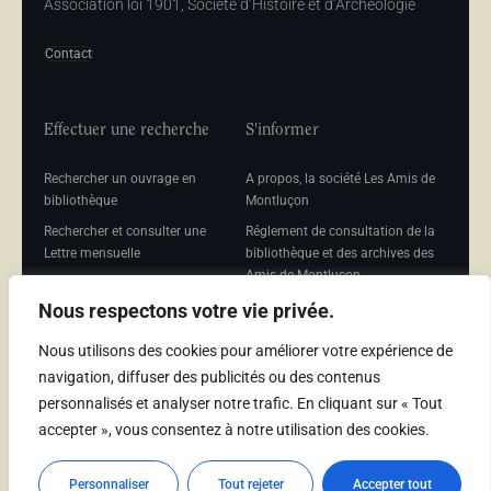
Association loi 1901, Société d’Histoire et d’Archéologie
Contact
Effectuer une recherche
S'informer
Rechercher un ouvrage en
A propos, la société Les Amis de
bibliothèque
Montluçon
Rechercher et consulter une
Réglement de consultation de la
Lettre mensuelle
bibliothèque et des archives des
Amis de Montluçon
Rechercher une Séance
mensuelle
Mentions légales
Nous respectons votre vie privée.
Nous utilisons des cookies pour améliorer votre expérience de
navigation, diffuser des publicités ou des contenus
personnalisés et analyser notre trafic. En cliquant sur « Tout
Adhérer
accepter », vous consentez à notre utilisation des cookies.
Adhésion
Personnaliser
Tout rejeter
Accepter tout