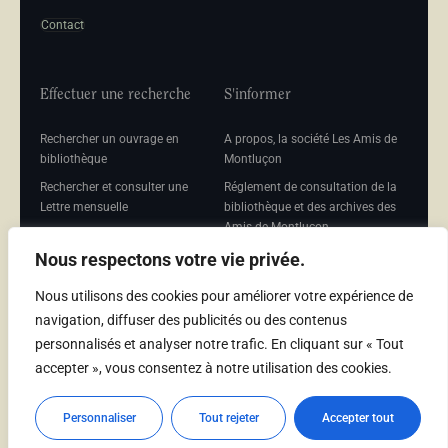
Contact
Effectuer une recherche
S'informer
Rechercher un ouvrage en
A propos, la société Les Amis de
bibliothèque
Montluçon
Rechercher et consulter une
Réglement de consultation de la
Lettre mensuelle
bibliothèque et des archives des
Amis de Montluçon
Rechercher une Séance
mensuelle
Mentions légales
Nous respectons votre vie privée.
Nous utilisons des cookies pour améliorer votre expérience de
navigation, diffuser des publicités ou des contenus
personnalisés et analyser notre trafic. En cliquant sur « Tout
Adhérer
accepter », vous consentez à notre utilisation des cookies.
Adhésion
Personnaliser
Tout rejeter
Accepter tout