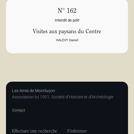
N° 162
Interdit de prêt
Visites aux paysans du Centre
HALEVY Daniel
Les Amis de Montluçon
Association loi 1901, Société d’Histoire et d’Archéologie
Contact
Effectuer une recherche
S'informer