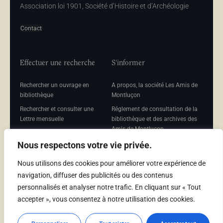
Association loi 1901, Société d’Histoire et d’Archéologie
Contact
Effectuer une recherche
S'informer
Rechercher un ouvrage en
A propos, la société Les Amis de
bibliothèque
Montluçon
Rechercher et consulter une
Réglement de consultation de la
Lettre mensuelle
bibliothèque et des archives des
Amis de Montluçon
Rechercher une Séance
mensuelle
Mentions légales
Nous respectons votre vie privée.
Nous utilisons des cookies pour améliorer votre expérience de
navigation, diffuser des publicités ou des contenus
personnalisés et analyser notre trafic. En cliquant sur « Tout
Adhérer
accepter », vous consentez à notre utilisation des cookies.
Adhésion