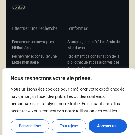
Contact
Effectuer une recherche
S'informer
Rechercher un ouvrage en
A propos, la société Les Amis de
bibliothèque
Montluçon
Rechercher et consulter une
Réglement de consultation de la
Lettre mensuelle
bibliothèque et des archives des
Amis de Montluçon
Rechercher une Séance
mensuelle
Mentions légales
Nous respectons votre vie privée.
Nous utilisons des cookies pour améliorer votre expérience de
navigation, diffuser des publicités ou des contenus
personnalisés et analyser notre trafic. En cliquant sur « Tout
Adhérer
accepter », vous consentez à notre utilisation des cookies.
Adhésion
Personnaliser
Tout rejeter
Accepter tout