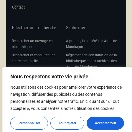
Contact
Effectuer une recherche
S'informer
Rechercher un ouvrage en
A propos, la société Les Amis de
bibliothèque
Montluçon
Rechercher et consulter une
Réglement de consultation de la
Lettre mensuelle
bibliothèque et des archives des
Amis de Montluçon
Rechercher une Séance
mensuelle
Mentions légales
Nous respectons votre vie privée.
Nous utilisons des cookies pour améliorer votre expérience de
navigation, diffuser des publicités ou des contenus
personnalisés et analyser notre trafic. En cliquant sur « Tout
Adhérer
accepter », vous consentez à notre utilisation des cookies.
Adhésion
Personnaliser
Tout rejeter
Accepter tout