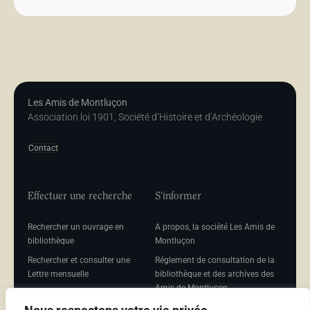
Les Amis de Montluçon
Association loi 1901, Société d’Histoire et d’Archéologie
Contact
Effectuer une recherche
S'informer
Rechercher un ouvrage en
A propos, la société Les Amis de
bibliothèque
Montluçon
Rechercher et consulter une
Réglement de consultation de la
Lettre mensuelle
bibliothèque et des archives des
Amis de Montluçon
Rechercher une Séance
mensuelle
Mentions légales