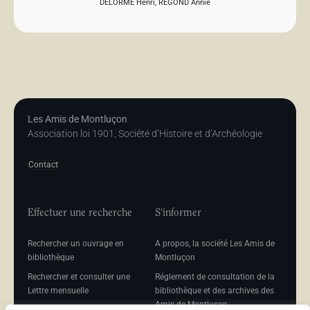
DELORME Henri
,
REGOND Annie
Les Amis de Montluçon
Association loi 1901, Société d’Histoire et d’Archéologie
Contact
Effectuer une recherche
S'informer
Rechercher un ouvrage en
A propos, la société Les Amis de
bibliothèque
Montluçon
Rechercher et consulter une
Réglement de consultation de la
Lettre mensuelle
bibliothèque et des archives des
Amis de Montluçon
Rechercher une Séance