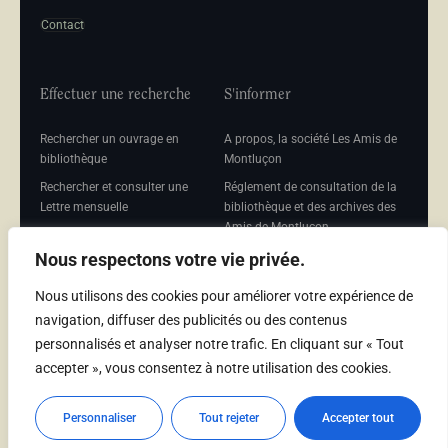
Contact
Effectuer une recherche
S'informer
Rechercher un ouvrage en
A propos, la société Les Amis de
bibliothèque
Montluçon
Rechercher et consulter une
Réglement de consultation de la
Lettre mensuelle
bibliothèque et des archives des
Amis de Montluçon
Rechercher une Séance
mensuelle
Mentions légales
Nous respectons votre vie privée.
Nous utilisons des cookies pour améliorer votre expérience de
navigation, diffuser des publicités ou des contenus
personnalisés et analyser notre trafic. En cliquant sur « Tout
Adhérer
accepter », vous consentez à notre utilisation des cookies.
Adhésion
Personnaliser
Tout rejeter
Accepter tout