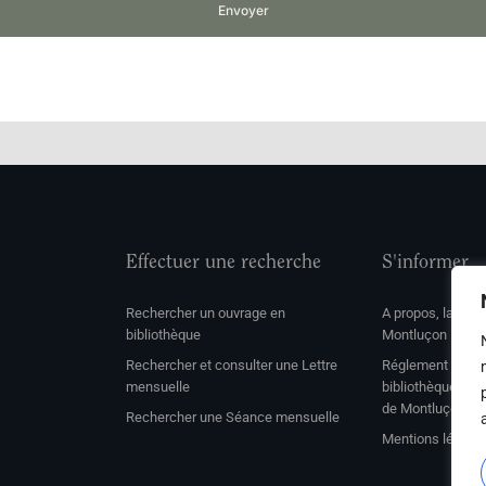
Envoyer
Effectuer une recherche
S'informer
Rechercher un ouvrage en
A propos, la soc
bibliothèque
Montluçon
Rechercher et consulter une Lettre
Réglement de con
mensuelle
bibliothèque et 
de Montluçon
Rechercher une Séance mensuelle
Mentions légale