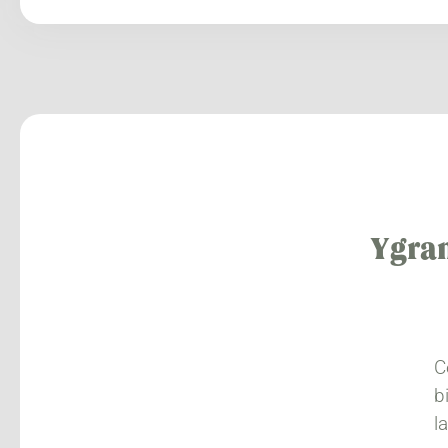
Ygran
C
b
l