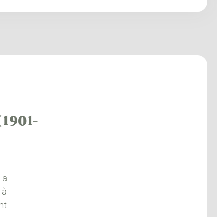
(1901-
La
 à
nt