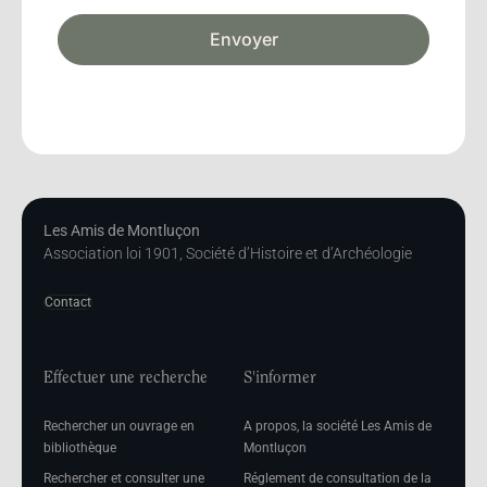
Envoyer
Les Amis de Montluçon
Association loi 1901, Société d’Histoire et d’Archéologie
Contact
Effectuer une recherche
S'informer
Rechercher un ouvrage en
A propos, la société Les Amis de
bibliothèque
Montluçon
Rechercher et consulter une
Réglement de consultation de la