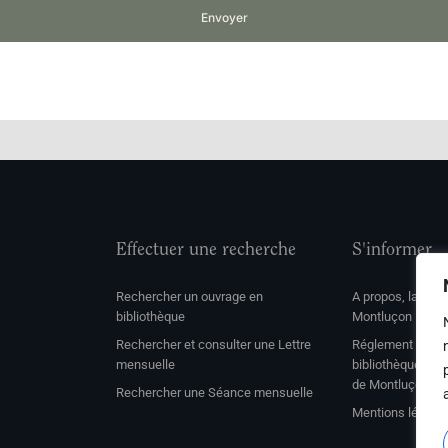
Envoyer
Effectuer une recherche
S'informer
Rechercher un ouvrage en
A propos, la soc
bibliothèque
Montluçon
Rechercher et consulter une Lettre
Réglement de con
mensuelle
bibliothèque et 
de Montluçon
Rechercher une Séance mensuelle
Mentions légale