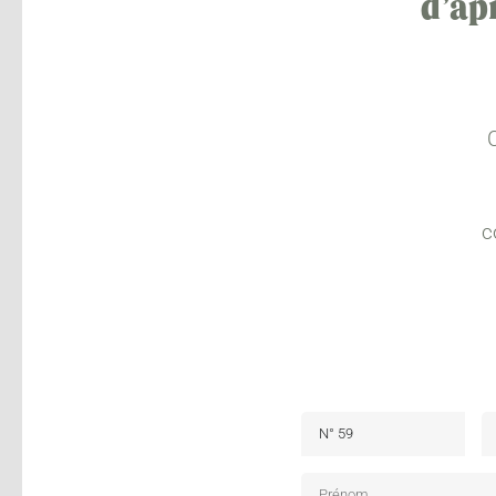
d’ap
c