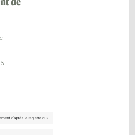
nt de
re
 5