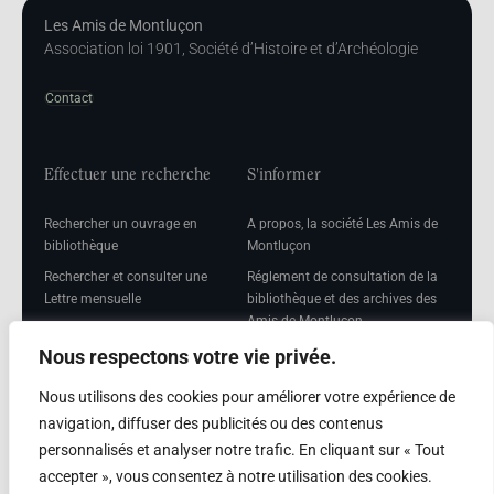
Les Amis de Montluçon
Association loi 1901, Société d’Histoire et d’Archéologie
Contact
Effectuer une recherche
S'informer
Rechercher un ouvrage en
A propos, la société Les Amis de
bibliothèque
Montluçon
Rechercher et consulter une
Réglement de consultation de la
Lettre mensuelle
bibliothèque et des archives des
Amis de Montluçon
Rechercher une Séance
mensuelle
Mentions légales
Nous respectons votre vie privée.
Nous utilisons des cookies pour améliorer votre expérience de
navigation, diffuser des publicités ou des contenus
personnalisés et analyser notre trafic. En cliquant sur « Tout
Adhérer
accepter », vous consentez à notre utilisation des cookies.