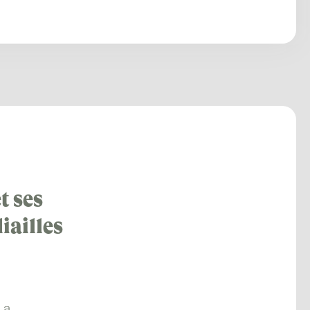
t ses
iailles
La