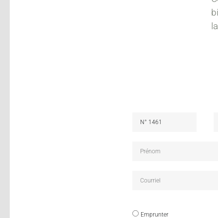
b
l
Emprunter