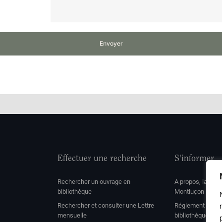
Envoyer
Effectuer une recherche
S'informer
Rechercher un ouvrage en
A propos, la soc
bibliothèque
Montluçon
Rechercher et consulter une Lettre
Réglement de con
mensuelle
bibliothèque et 