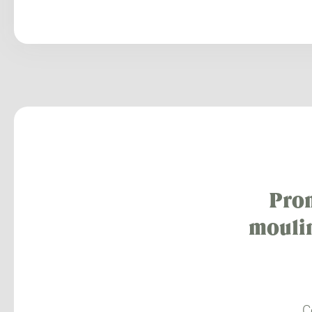
Prom
moulin
C