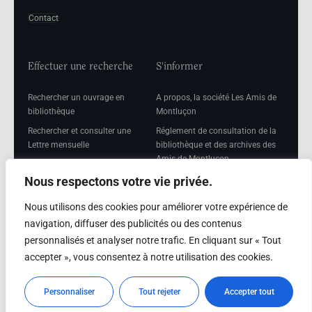
Contact
Effectuer une recherche
S'informer
Rechercher un ouvrage en
A propos, la société Les Amis de
bibliothèque
Montluçon
Rechercher et consulter une
Réglement de consultation de la
Lettre mensuelle
bibliothèque et des archives des
Amis de Montluçon
Rechercher une Séance
mensuelle
Mentions légales
Nous respectons votre vie privée.
Nous utilisons des cookies pour améliorer votre expérience de
navigation, diffuser des publicités ou des contenus
personnalisés et analyser notre trafic. En cliquant sur « Tout
Adhérer
accepter », vous consentez à notre utilisation des cookies.
Adhésion
Personnaliser
Tout rejeter
Accepter tout