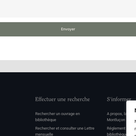
Envoyer
Effectuer une recherche
S'informer
Rechercher un ouvrage en
A propos, la soc
bibliothèque
Montluçon
Rechercher et consulter une Lettre
Réglement de con
mensuelle
bibliothèque et 