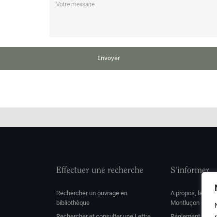
Envoyer
Effectuer une recherche
S'informer
Rechercher un ouvrage en
A propos, la soc
bibliothèque
Montluçon
Rechercher et consulter une Lettre
Réglement de con