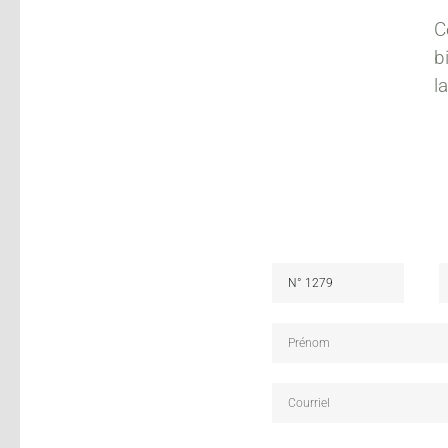
C
b
l