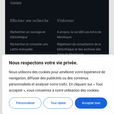
Contact
Effectuer une recherche
S'informer
Rechercher un ouvrage en
A propos, la société Les Amis de
bibliothèque
Montluçon
Rechercher et consulter une
Réglement de consultation de la
Lettre mensuelle
bibliothèque et des archives des
Amis de Montluçon
Rechercher une Séance
mensuelle
Mentions légales
Nous respectons votre vie privée.
Nous utilisons des cookies pour améliorer votre expérience de
navigation, diffuser des publicités ou des contenus
personnalisés et analyser notre trafic. En cliquant sur « Tout
Adhérer
accepter », vous consentez à notre utilisation des cookies.
Adhésion
Personnaliser
Tout rejeter
Accepter tout