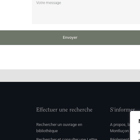
Envoyer
Effectuer une recherche
S'informer
Rechercher un ouvrage en
A propos, la soc
bibliothèque
Montluçon
Rechercher et consulter une Lettre
Réglement de con