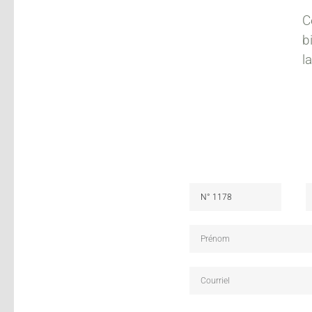
C
b
l