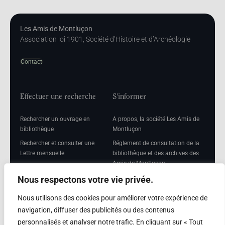
Les Amis de Montluçon
Association loi 1901, Société d’Histoire et d’Archéologie
Contact
Effectuer une recherche
S'informer
Rechercher un ouvrage en
A propos, la société Les Amis de
bibliothèque
Montluçon
Rechercher et consulter une
Réglement de consultation de la
Lettre mensuelle
bibliothèque et des archives des
Amis de Montluçon
Rechercher une Séance
mensuelle
Mentions légales
Nous respectons votre vie privée.
Nous utilisons des cookies pour améliorer votre expérience de
navigation, diffuser des publicités ou des contenus
personnalisés et analyser notre trafic. En cliquant sur « Tout
Adhérer