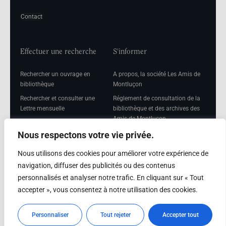
Contact
Effectuer une recherche
S'informer
Rechercher un ouvrage en
A propos, la société Les Amis de
bibliothèque
Montluçon
Rechercher et consulter une
Réglement de consultation de la
Lettre mensuelle
bibliothèque et des archives des
Amis de Montluçon
Rechercher une Séance
mensuelle
Mentions légales
Nous respectons votre vie privée.
Nous utilisons des cookies pour améliorer votre expérience de
navigation, diffuser des publicités ou des contenus
personnalisés et analyser notre trafic. En cliquant sur « Tout
Adhérer
accepter », vous consentez à notre utilisation des cookies.
Adhésion
Personnaliser
Tout rejeter
Accepter tout