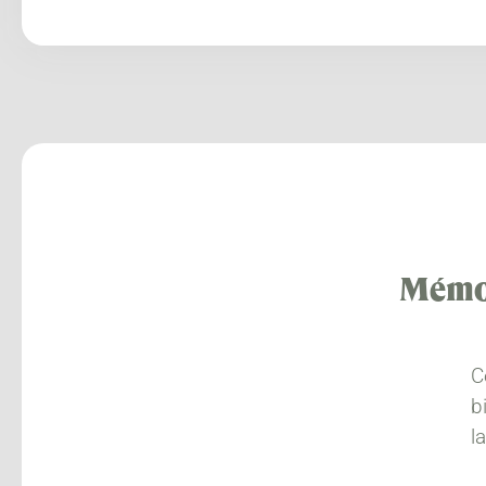
Mémoi
C
b
l