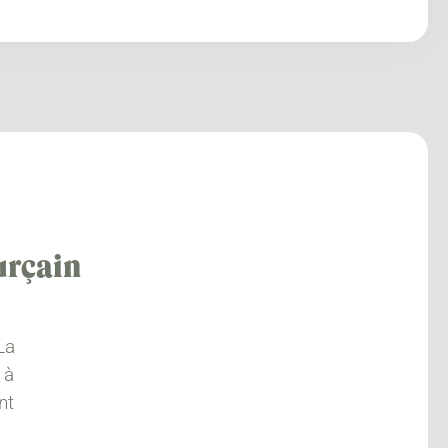
urçain
La
 à
nt