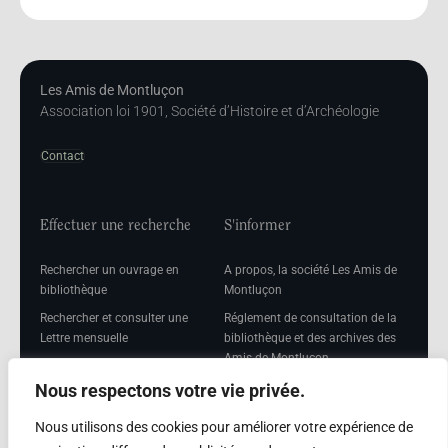
Les Amis de Montluçon
Association loi 1901, Société d’Histoire et d’Archéologie
Contact
Effectuer une recherche
S'informer
Rechercher un ouvrage en
A propos, la société Les Amis de
bibliothèque
Montluçon
Rechercher et consulter une
Réglement de consultation de la
Lettre mensuelle
bibliothèque et des archives des
Amis de Montluçon
Rechercher une Séance
mensuelle
Mentions légales
Nous respectons votre vie privée.
Nous utilisons des cookies pour améliorer votre expérience de