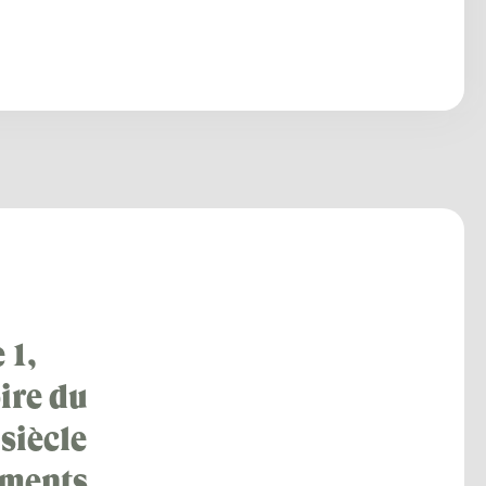
 1,
ire du
siècle
uments