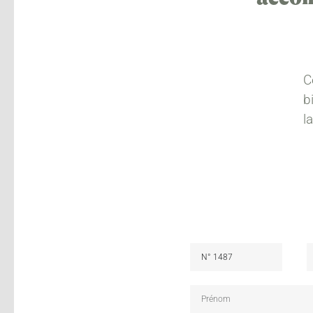
C
b
l