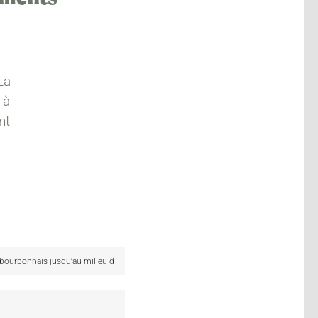
La
 à
nt