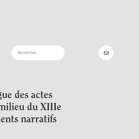
gue des actes
milieu du XIIIe
nts narratifs