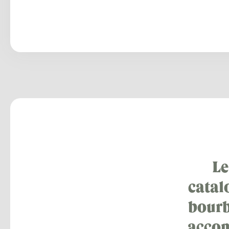
Le
catal
bourb
accom