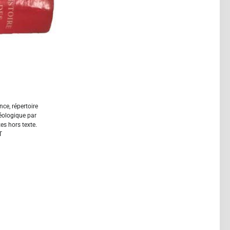
nce, répertoire
héologique par
es hors texte.
T