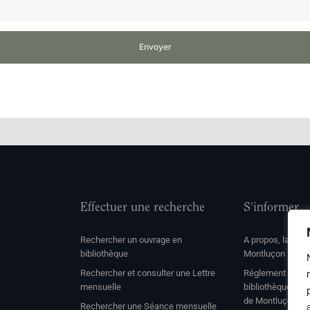
Envoyer
Effectuer une recherche
S'informer
Rechercher un ouvrage en
A propos, la soc
bibliothèque
Montluçon
Rechercher et consulter une Lettre
Réglement de con
mensuelle
bibliothèque et 
de Montluçon
Rechercher une Séance mensuelle