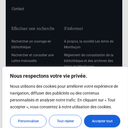
Contact
Effectuer une recherche
S'informer
Rechercher un ouvrage en
A propos, la société Les Amis de
bibliothèque
Montluçon
Rechercher et consulter une
Réglement de consultation de la
Lettre mensuelle
bibliothèque et des archives des
Amis de Montluçon
Rechercher une Séance
mensuelle
Mentions légales
Nous respectons votre vie privée.
Nous utilisons des cookies pour améliorer votre expérience de
navigation, diffuser des publicités ou des contenus
personnalisés et analyser notre trafic. En cliquant sur « Tout
Adhérer
accepter », vous consentez à notre utilisation des cookies.
Adhésion
Personnaliser
Tout rejeter
Accepter tout