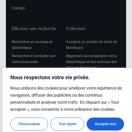
Contact
Effectuer une recherche
S'informer
Rechercher un ouvrage en
A propos, la société Les Amis de
bibliothèque
Montluçon
Rechercher et consulter une
Réglement de consultation de la
Lettre mensuelle
bibliothèque et des archives des
Amis de Montluçon
Rechercher une Séance
mensuelle
Mentions légales
Nous respectons votre vie privée.
Nous utilisons des cookies pour améliorer votre expérience de
navigation, diffuser des publicités ou des contenus
personnalisés et analyser notre trafic. En cliquant sur « Tout
Adhérer
accepter », vous consentez à notre utilisation des cookies.
Adhésion
Personnaliser
Tout rejeter
Accepter tout