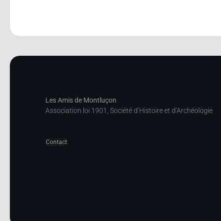
Les Amis de Montluçon
Association loi 1901, Société d’Histoire et d’Archéologie
Contact