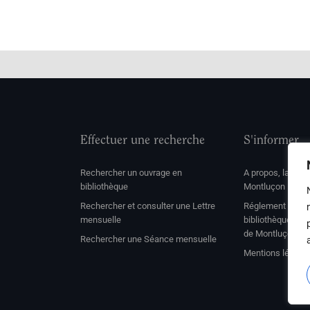
Effectuer une recherche
S'informer
Rechercher un ouvrage en
A propos, la soc
bibliothèque
Montluçon
Rechercher et consulter une Lettre
Réglement de con
mensuelle
bibliothèque et 
de Montluçon
Rechercher une Séance mensuelle
Mentions légale