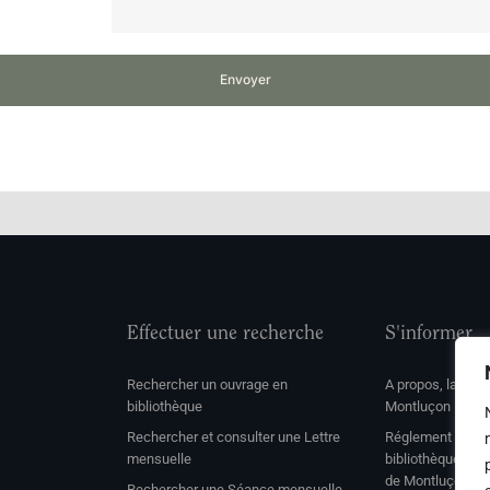
Envoyer
Effectuer une recherche
S'informer
Rechercher un ouvrage en
A propos, la soc
bibliothèque
Montluçon
Rechercher et consulter une Lettre
Réglement de con
mensuelle
bibliothèque et 
de Montluçon
Rechercher une Séance mensuelle