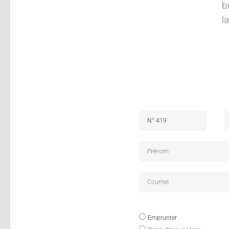
b
l
Emprunter