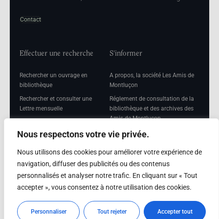
Contact
Effectuer une recherche
S'informer
Rechercher un ouvrage en
A propos, la société Les Amis de
bibliothèque
Montluçon
Rechercher et consulter une
Réglement de consultation de la
Lettre mensuelle
bibliothèque et des archives des
Amis de Montluçon
Rechercher une Séance
mensuelle
Mentions légales
Nous respectons votre vie privée.
Nous utilisons des cookies pour améliorer votre expérience de
navigation, diffuser des publicités ou des contenus
personnalisés et analyser notre trafic. En cliquant sur « Tout
Adhérer
accepter », vous consentez à notre utilisation des cookies.
Adhésion
Personnaliser
Tout rejeter
Accepter tout