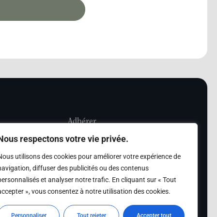
Adhérer
Nous respectons votre vie privée.
iété Les Amis de
Adhésion
Nous utilisons des cookies pour améliorer votre expérience de
sultation de la
navigation, diffuser des publicités ou des contenus
des archives des Amis
personnalisés et analyser notre trafic. En cliquant sur « Tout
accepter », vous consentez à notre utilisation des cookies.
s
Personnaliser
Tout rejeter
Accepter tout