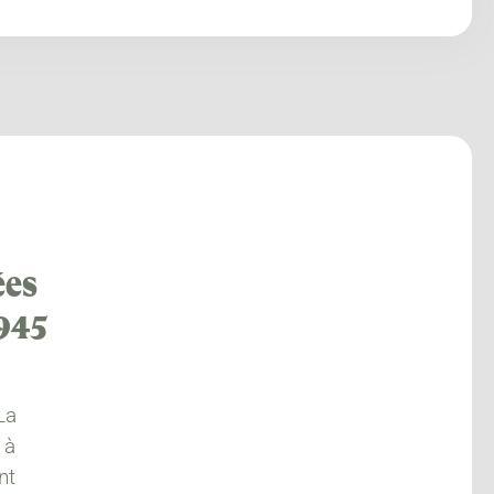
ées
1945
La
 à
nt