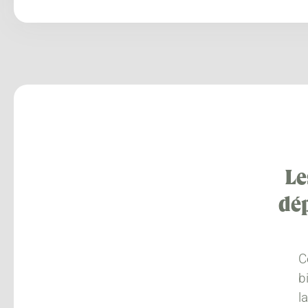
Le
dép
C
b
l