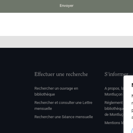
Envoyer
Effectuer une recherche
S'informer
Rechercher un ouvrage en
A propos, la soc
bibliothèque
Montluçon
Rechercher et consulter une Lettre
Réglement de con
mensuelle
bibliothèque et 
de Montluçon
Rechercher une Séance mensuelle
Mentions légale