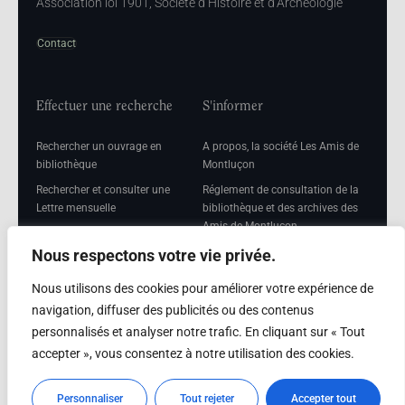
Association loi 1901, Société d’Histoire et d’Archéologie
Contact
Effectuer une recherche
S'informer
Rechercher un ouvrage en
A propos, la société Les Amis de
bibliothèque
Montluçon
Rechercher et consulter une
Réglement de consultation de la
Lettre mensuelle
bibliothèque et des archives des
Amis de Montluçon
Rechercher une Séance
mensuelle
Mentions légales
Nous respectons votre vie privée.
Nous utilisons des cookies pour améliorer votre expérience de
navigation, diffuser des publicités ou des contenus
personnalisés et analyser notre trafic. En cliquant sur « Tout
Adhérer
accepter », vous consentez à notre utilisation des cookies.
Adhésion
Personnaliser
Tout rejeter
Accepter tout