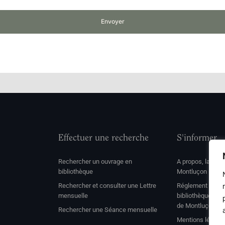
Envoyer
Effectuer une recherche
S'informer
Rechercher un ouvrage en
A propos, la soc
bibliothèque
Montluçon
Rechercher et consulter une Lettre
Réglement de con
mensuelle
bibliothèque et 
de Montluçon
Rechercher une Séance mensuelle
Mentions légale