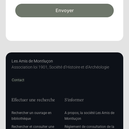
Envoyer
Les Amis de Montluçon
Association loi 1901, Société d’Histoire et d’Archéologie
Contact
Effectuer une recherche
S'informer
Rechercher un ouvrage en
A propos, la société Les Amis de
bibliothèque
Montluçon
Rechercher et consulter une
Réglement de consultation de la