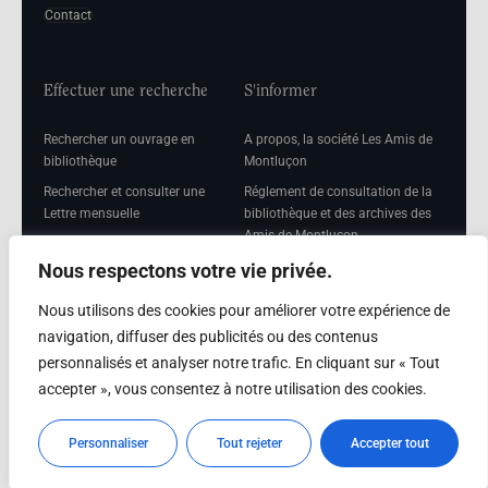
Contact
Effectuer une recherche
S'informer
Rechercher un ouvrage en
A propos, la société Les Amis de
bibliothèque
Montluçon
Rechercher et consulter une
Réglement de consultation de la
Lettre mensuelle
bibliothèque et des archives des
Amis de Montluçon
Rechercher une Séance
mensuelle
Mentions légales
Nous respectons votre vie privée.
Nous utilisons des cookies pour améliorer votre expérience de
navigation, diffuser des publicités ou des contenus
personnalisés et analyser notre trafic. En cliquant sur « Tout
Adhérer
accepter », vous consentez à notre utilisation des cookies.
Adhésion
Personnaliser
Tout rejeter
Accepter tout