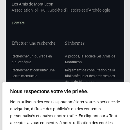
Les Amis de Montluçon
Association loi 1901, Société d’Histoire et d’Archéologie
Contact
Effectuer une recherche
S'informer
Rechercher un ouvrage en
A propos, la société Les Amis de
bibliothèque
Montluçon
Rechercher et consulter une
Réglement de consultation de la
Lettre mensuelle
bibliothèque et des archives des
Amis de Montluçon
Rechercher une Séance
mensuelle
Mentions légales
Nous respectons votre vie privée.
Nous utilisons des cookies pour améliorer votre expérience de
navigation, diffuser des publicités ou des contenus
personnalisés et analyser notre trafic. En cliquant sur « Tout
Adhérer
accepter », vous consentez à notre utilisation des cookies.
Adhésion