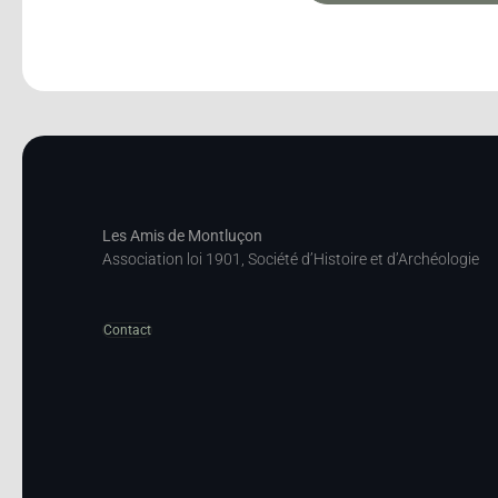
Les Amis de Montluçon
Association loi 1901, Société d’Histoire et d’Archéologie
Contact