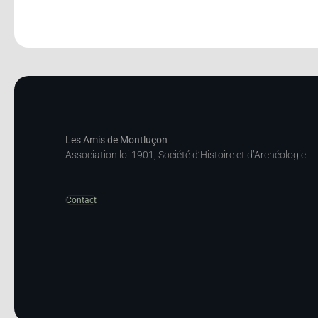
Les Amis de Montluçon
Association loi 1901, Société d’Histoire et d’Archéologie
Contact