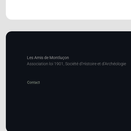
Les Amis de Montluçon
Association loi 1901, Société d’Histoire et d’Archéologie
Contact