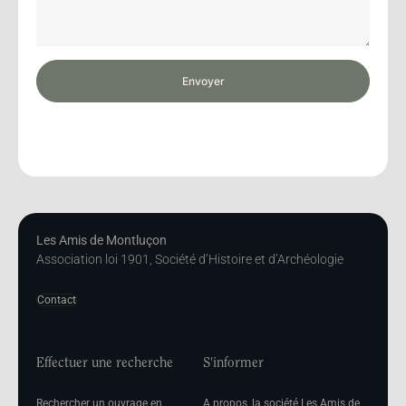
Envoyer
Les Amis de Montluçon
Association loi 1901, Société d’Histoire et d’Archéologie
Contact
Effectuer une recherche
S'informer
Rechercher un ouvrage en
A propos, la société Les Amis de